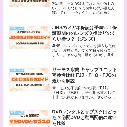
寒い夜、手足が冷えてなかなか眠れな
い……そんなときに便利なのが湯たん
ぽ。でも、「今すぐ欲しいのに家にな
い！」という日もありますよね。そん
なときは、ペットボトルなどの身近な
アイテムでも代用できます。この記事
JINSのメガネ保証は手厚い！保
家事・生活
では、ペットボトルをはじめとしたす
証期間内のレンズ交換はどのく
ぐ...
らい待つ？【ジンズ】
JINS（ジンズ）でメガネを購入したけ
れど、度数が合わなくて目が疲れてし
まう...。そんな時に助かるのが、JINS
の手厚い保証サービスです。今回は、
実際に保証期間内にレンズの度数変更
をしてみた体験談と、気になる待ち時
サーモス水筒 キャップユニット
家事・生活
間について詳しくお伝えし...
互換性比較 FJJ・FHO・FJOの
違いを解説
サーモスの子供向けの水筒『FJJ』
『FHO』『FJO』。子供用水筒として
非常に人気がありますが、似ている形
状の為、飲み口の互換性について疑問
を持つ方も多いのではないでしょう
か？この記事では、FJJ、FHO、FJOの
DVDレンタルとサブスクはどっ
家事・生活
飲み口互換性について詳しく...
ち？宅配DVDと動画配信の違い
を比較