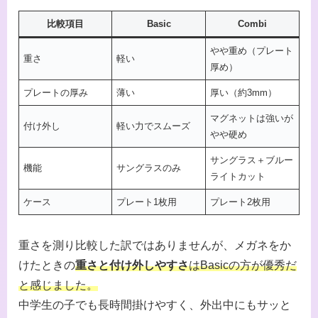
比較項目
Basic
Combi
やや重め（プレート
重さ
軽い
厚め）
プレートの厚み
薄い
厚い（約3mm）
マグネットは強いが
付け外し
軽い力でスムーズ
やや硬め
サングラス＋ブルー
機能
サングラスのみ
ライトカット
ケース
プレート1枚用
プレート2枚用
重さを測り比較した訳ではありませんが、メガネをか
けたときの
重さと付け外しやすさ
はBasicの方が優秀
だ
と感じました
。
中学生の子でも長時間掛けやすく、外出中にもサッと