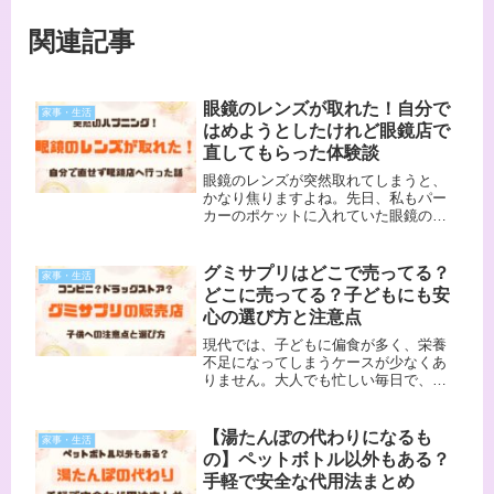
関連記事
眼鏡のレンズが取れた！自分で
家事・生活
はめようとしたけれど眼鏡店で
直してもらった体験談
眼鏡のレンズが突然取れてしまうと、
かなり焦りますよね。先日、私もパー
カーのポケットに入れていた眼鏡のレ
ンズが外れてしまいました。最初は自
分ではめ直そうとしたものの、レンズ
に傷がついたり、フレームが破損した
グミサプリはどこで売ってる？
家事・生活
りしそうで怖くなり断念。眼鏡店へ持
どこに売ってる？子どもにも安
っ...
心の選び方と注意点
現代では、子どもに偏食が多く、栄養
不足になってしまうケースが少なくあ
りません。大人でも忙しい毎日で、食
事だけで必要な栄養を十分に摂るのは
難しいことがあります。そんなときに
便利なのが、手軽に栄養を補える「サ
【湯たんぽの代わりになるも
家事・生活
プリメント」です。特にグミタイプは
の】ペットボトル以外もある？
お...
手軽で安全な代用法まとめ