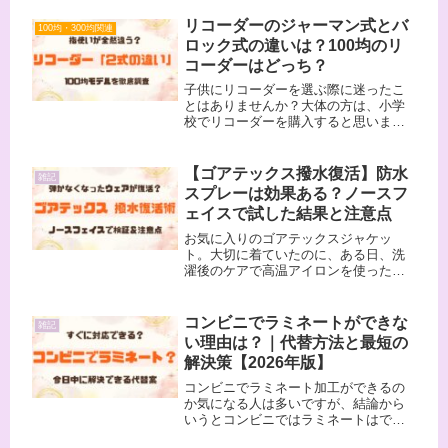
リコーダーのジャーマン式とバ
100均・300均関連
ロック式の違いは？100均のリ
コーダーはどっち？
子供にリコーダーを選ぶ際に迷ったこ
とはありませんか？大体の方は、小学
校でリコーダーを購入すると思います
が、自分で用意する場合は『ジャーマ
ン式』と『バロック式』どちらが良い
のか分からないですよね。この記事で
【ゴアテックス撥水復活】防水
雑記
は、それぞれの違いを説明します。ま
スプレーは効果ある？ノースフ
た...
ェイスで試した結果と注意点
お気に入りのゴアテックスジャケッ
ト。大切に着ていたのに、ある日、洗
濯後のケアで高温アイロンを使ったこ
とがきっかけで撥水しなくなってしま
いました。そこで、防水スプレーで復
活するのか試しました。結果は、私の
コンビニでラミネートができな
雑記
ノースフェイスのジャケットでは戻り
い理由は？｜代替方法と最短の
ませ...
解決策【2026年版】
コンビニでラミネート加工ができるの
か気になる人は多いですが、結論から
いうとコンビニではラミネートはでき
ません。ただし代わりの方法はいくつ