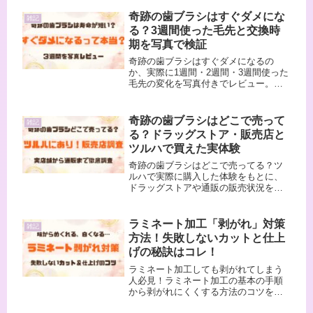
かあり、最短なら今日中に解決できま
す。この記事では、ラミネートができ
奇跡の歯ブラシはすぐダメにな
雑記
る場所・料金・失敗しないコツまで徹
る？3週間使った毛先と交換時
底...
期を写真で検証
奇跡の歯ブラシはすぐダメになるの
か、実際に1週間・2週間・3週間使った
毛先の変化を写真付きでレビュー。毛
先が広がりやすい原因や、長持ちさせ
るために意識した使い方もまとめまし
た。
奇跡の歯ブラシはどこで売って
雑記
る？ドラッグストア・販売店と
ツルハで買えた実体験
奇跡の歯ブラシはどこで売ってる？ツ
ルハで実際に購入した体験をもとに、
ドラッグストアや通販の販売状況を紹
介します。店舗・通販・公式定期便の
価格や、購入前の注意点もまとめまし
た。
ラミネート加工「剥がれ」対策
雑記
方法！失敗しないカットと仕上
げの秘訣はコレ！
ラミネート加工しても剥がれてしまう
人必見！ラミネート加工の基本の手順
から剥がれにくくする方法のコツを解
説します。