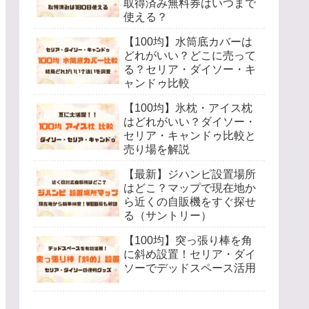
取得済み無料券はいつまで
使える？
【100均】水筒底カバーは
どれがいい？どこに売って
る？セリア・ダイソー・キ
ャンドゥ比較
【100均】氷枕・アイス枕
はどれがいい？ダイソー・
セリア・キャンドゥ比較と
売り場を解説
【最新】ジハンピ設置場所
はどこ？マップで現在地か
ら近くの自販機をすぐ探せ
る（サントリー）
【100均】突っ張り棒を角
に斜め設置！セリア・ダイ
ソーでデッドスペース活用