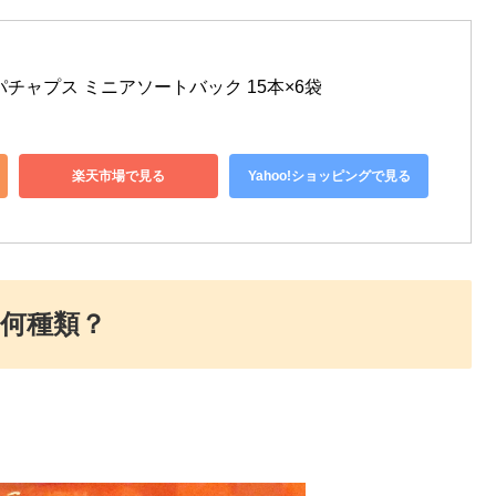
チャプス ミニアソートバック 15本×6袋
楽天市場で見る
Yahoo!ショッピングで見る
何種類？