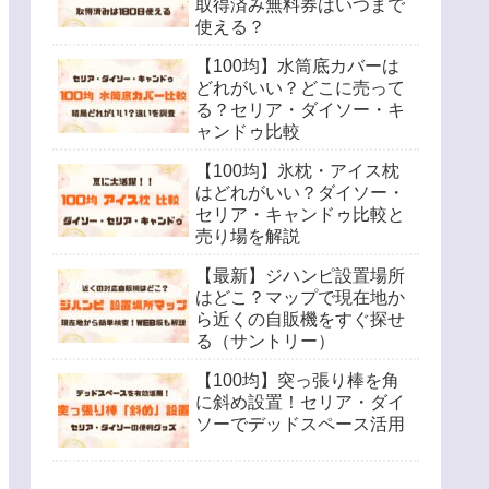
取得済み無料券はいつまで
使える？
【100均】水筒底カバーは
どれがいい？どこに売って
る？セリア・ダイソー・キ
ャンドゥ比較
【100均】氷枕・アイス枕
はどれがいい？ダイソー・
セリア・キャンドゥ比較と
売り場を解説
【最新】ジハンピ設置場所
はどこ？マップで現在地か
ら近くの自販機をすぐ探せ
る（サントリー）
【100均】突っ張り棒を角
に斜め設置！セリア・ダイ
ソーでデッドスペース活用