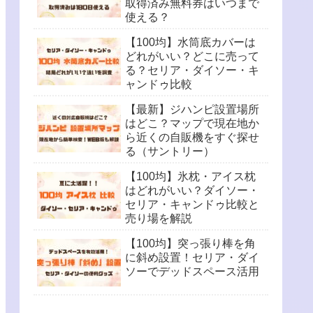
取得済み無料券はいつまで
使える？
【100均】水筒底カバーは
どれがいい？どこに売って
る？セリア・ダイソー・キ
ャンドゥ比較
【最新】ジハンピ設置場所
はどこ？マップで現在地か
ら近くの自販機をすぐ探せ
る（サントリー）
【100均】氷枕・アイス枕
はどれがいい？ダイソー・
セリア・キャンドゥ比較と
売り場を解説
【100均】突っ張り棒を角
に斜め設置！セリア・ダイ
ソーでデッドスペース活用